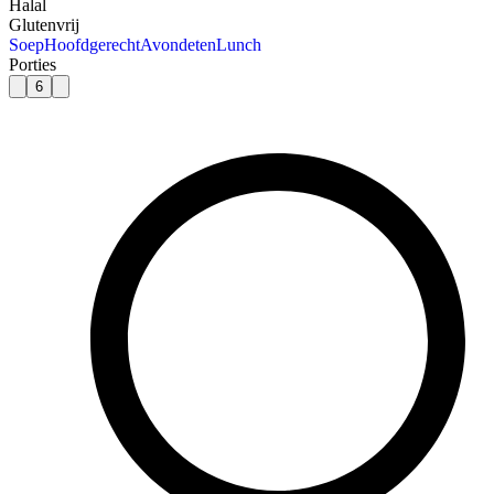
Halal
Glutenvrij
Soep
Hoofdgerecht
Avondeten
Lunch
Porties
6