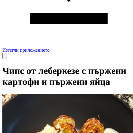
Изтегли приложението
Чипс от леберкезе с пържени
картофи и пържени яйца