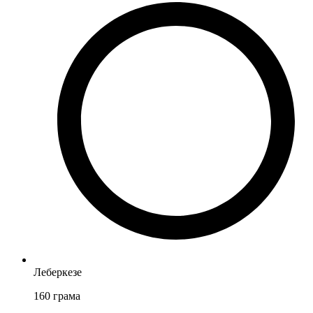
Леберкезе
160
грама