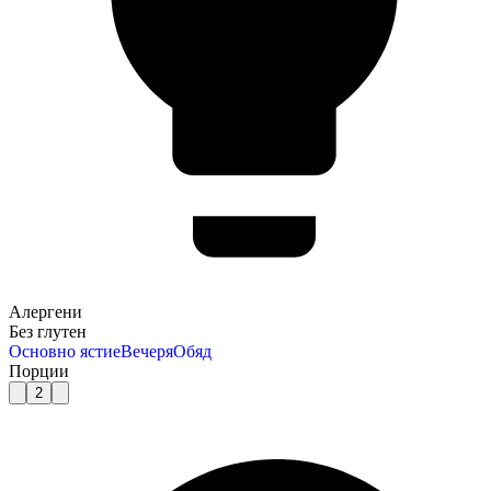
Алергени
Без глутен
Основно ястие
Вечеря
Обяд
Порции
2