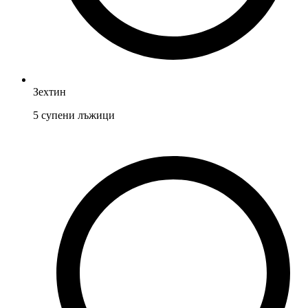
Зехтин
5
супени лъжици