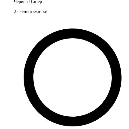
Червен Пипер
2
чаени лъжички