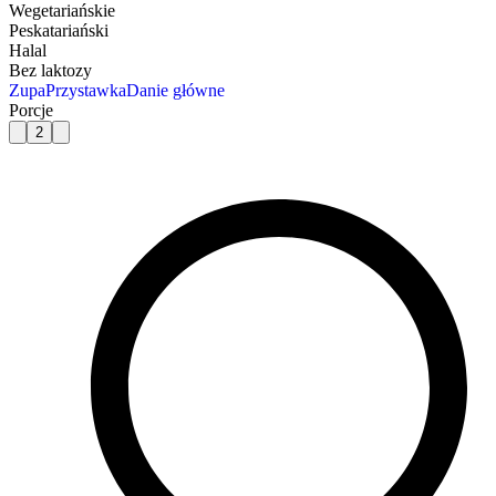
Wegetariańskie
Peskatariański
Halal
Bez laktozy
Zupa
Przystawka
Danie główne
Porcje
2