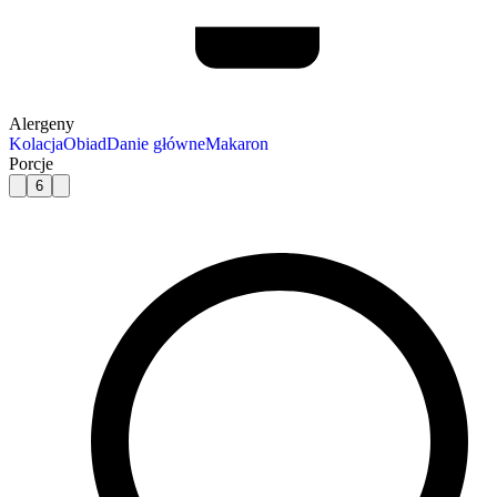
Alergeny
Kolacja
Obiad
Danie główne
Makaron
Porcje
6