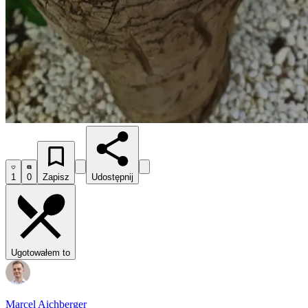
1
0
Zapisz
Udostępnij
Ugotowałem to
Marcel Aichberger