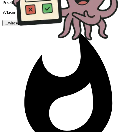
Przetłumaczono
Własne dzieło. Pyszne, zdrowe i proste.
...więcej