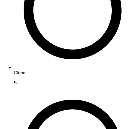
Citron
½