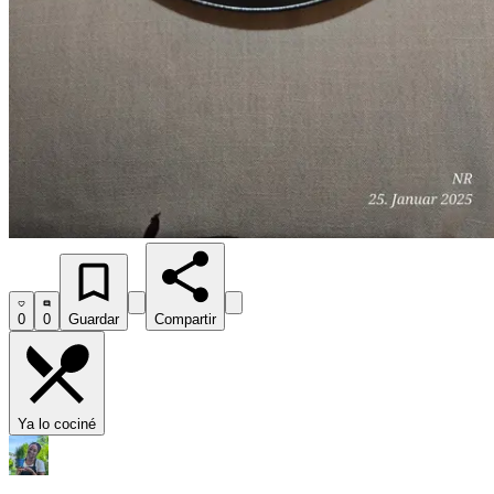
0
0
Guardar
Compartir
Ya lo cociné