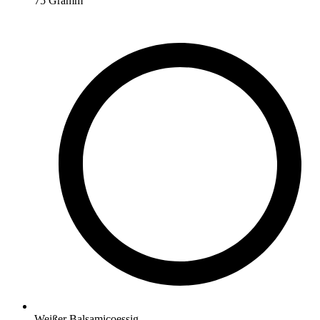
75
Gramm
Weißer Balsamicoessig