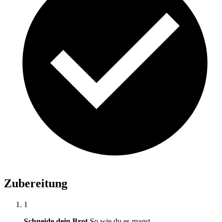
Zubereitung
1
Schneide dein Brot
So wie du es magst.