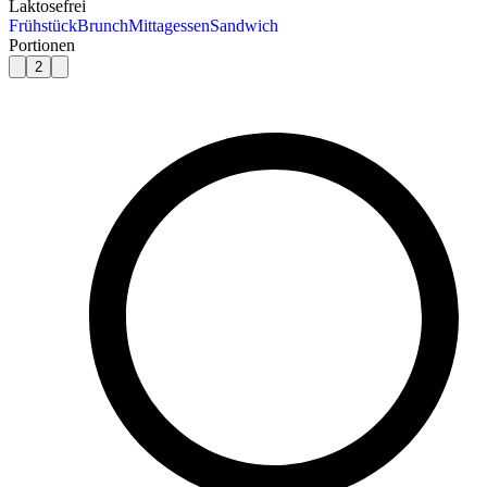
Laktosefrei
Frühstück
Brunch
Mittagessen
Sandwich
Portionen
2