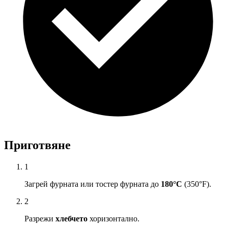
Приготвяне
1
Загрей фурната или тостер фурната до
180°C
(350°F).
2
Разрежи
хлебчето
хоризонтално.