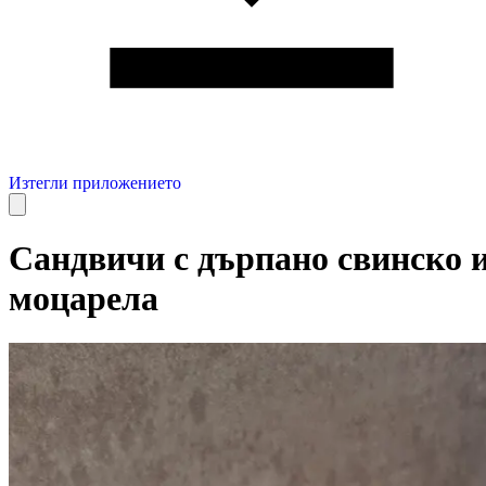
Изтегли приложението
Сандвичи с дърпано свинско 
моцарела