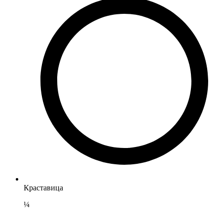
Краставица
¼