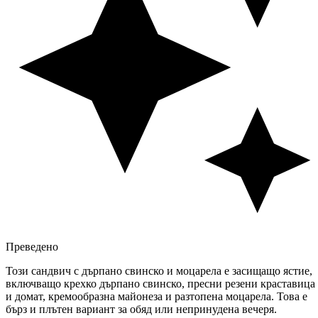
Преведено
Този сандвич с дърпано свинско и моцарела е засищащо ястие,
включващо крехко дърпано свинско, пресни резени краставица
и домат, кремообразна майонеза и разтопена моцарела. Това е
бърз и плътен вариант за обяд или непринудена вечеря.