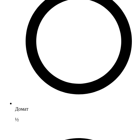
Домат
½