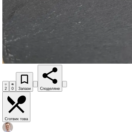
2
0
Запази
Споделяне
Сготвих това