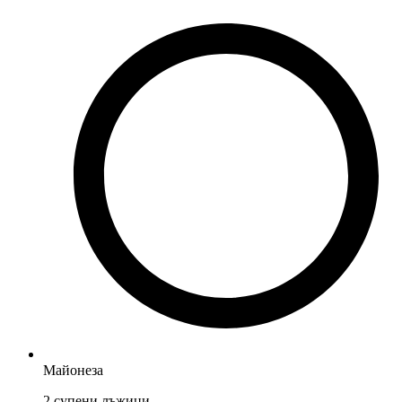
Майонеза
2
супени лъжици