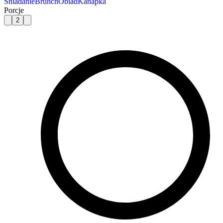
Śniadanie
Brunch
Obiad
Kanapka
Porcje
2