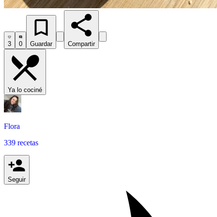
3
0
Guardar
Compartir
Ya lo cociné
Flora
339 recetas
Seguir