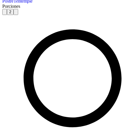
Postre
Tentempié
Porciones
2