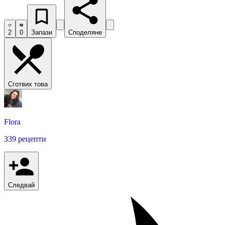
2
0
Запази
Споделяне
Сготвих това
Flora
339 рецепти
Следвай