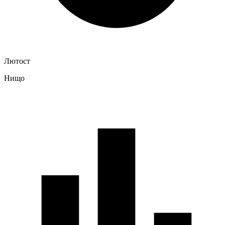
Лютост
Нищо