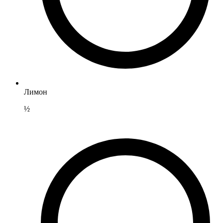
Лимон
½