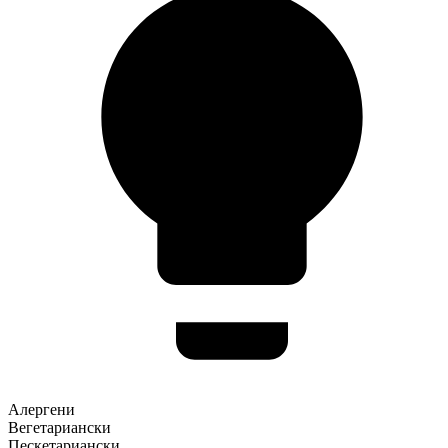
Алергени
Вегетариански
Пескетариански