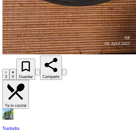
3
0
Guardar
Compartir
Ya lo cociné
Narindra