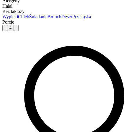
Alergeny
Halal
Bez laktozy
Wypieki
Chleb
Śniadanie
Brunch
Deser
Przekąska
Porcje
4