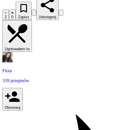
2
0
Zapisz
Udostępnij
Ugotowałem to
Flora
339 przepisów
Obserwuj