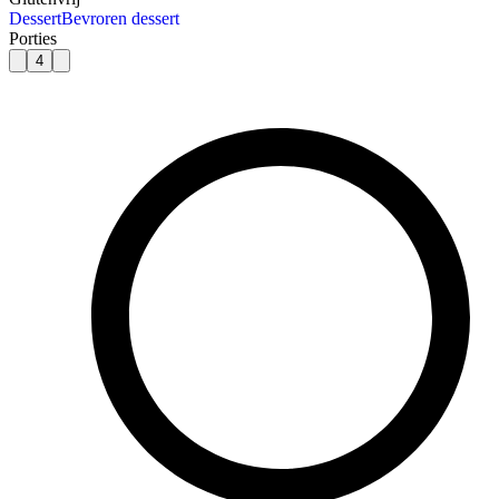
Dessert
Bevroren dessert
Porties
4