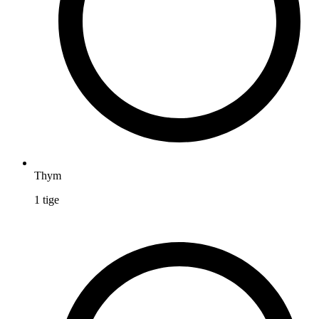
Thym
1
tige