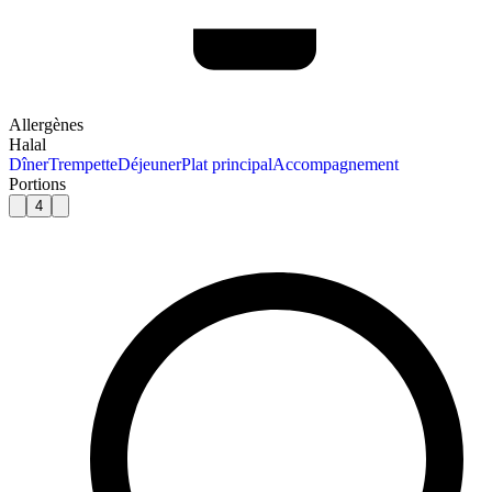
Allergènes
Halal
Dîner
Trempette
Déjeuner
Plat principal
Accompagnement
Portions
4