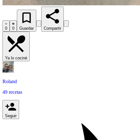
0
0
Guardar
Compartir
Ya lo cociné
Roland
49 recetas
Seguir