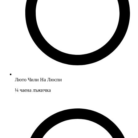
Люто Чили На Люспи
¼
чаена лъжичка