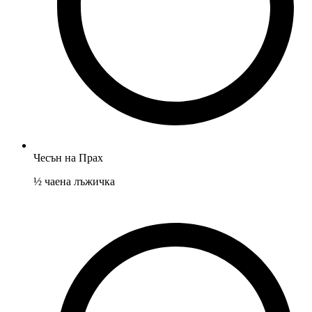
Чесън на Прах
½
чаена лъжичка