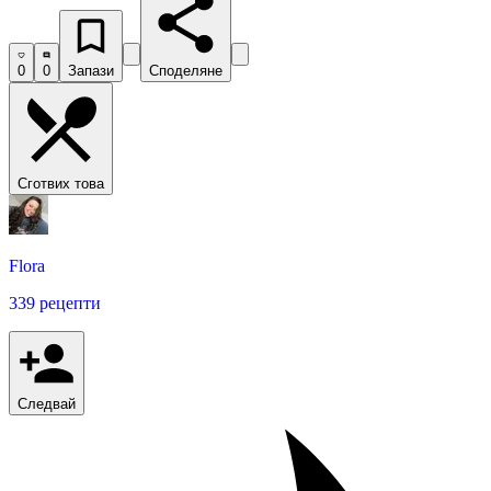
0
0
Запази
Споделяне
Сготвих това
Flora
339 рецепти
Следвай