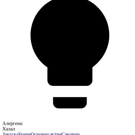
Алергени
Халал
Закуска
Бранч
Основно ястие
Сандвич