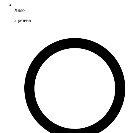
Хляб
2
резена