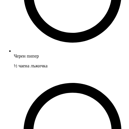
Черен пипер
½
чаена лъжичка